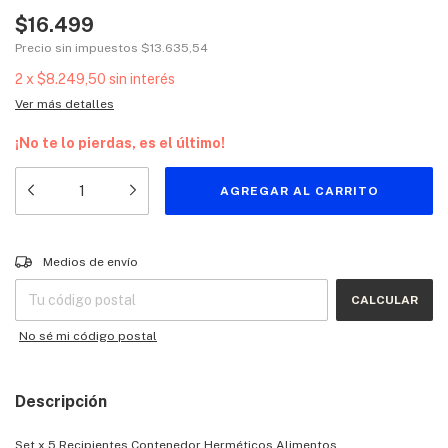
$16.499
Precio sin impuestos
$13.635,54
2
x
$8.249,50
sin interés
Ver más detalles
¡No te lo pierdas, es el último!
Entregas para el CP:
CAMBIAR CP
Medios de envío
CALCULAR
No sé mi código postal
Descripción
Set x 5 Recipientes Contenedor Herméticos Alimentos