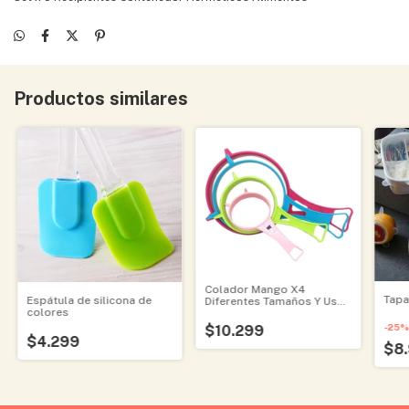
Productos similares
Colador Mango X4
Tapa
Espátula de silicona de
Diferentes Tamaños Y Usos
colores
Cocina
-
25
$10.299
$4.299
$8