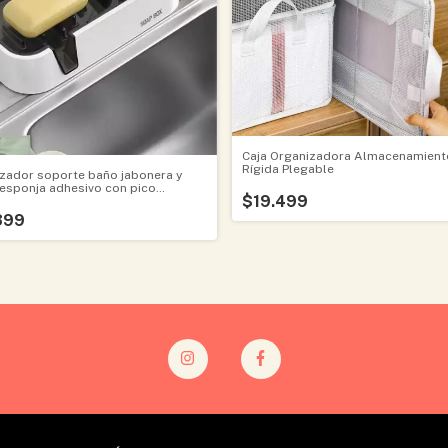
Caja Organizadora Almacenamient
Rígida Plegable
zador soporte baño jabonera y
esponja adhesivo con pico
$19.499
ue
399