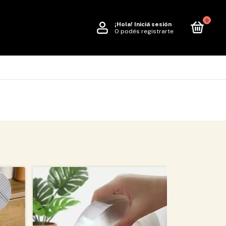
0
¡Hola!
Iniciá sesión
O podés registrarte